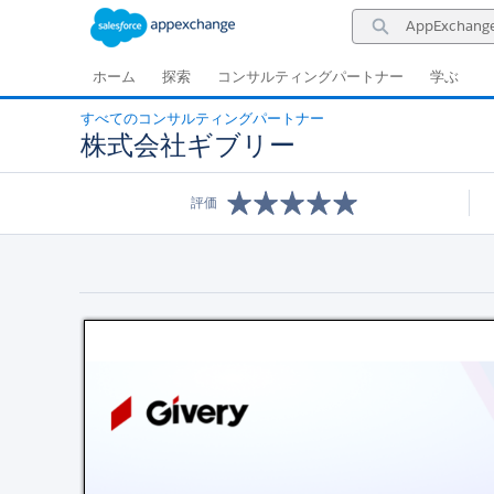
ナ
メ
AppExchange
ビ
イ
を
ゲ
ン
検
ー
コ
ホーム
探索
コンサルティングパートナー
学ぶ
索
シ
ン
ョ
テ
すべてのコンサルティングパートナー
ン
ン
株式会社ギブリー
に
ツ
ス
に
キ
ス
評価
ッ
キ
プ
ッ
プ