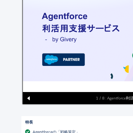
1 / 8 : Agentfor
特長
Agentforceの「戦略策定」