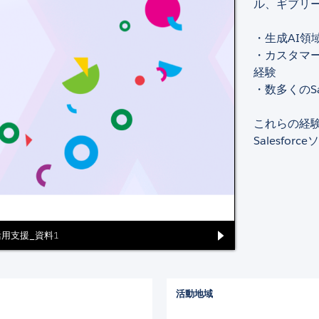
ル、ギブリ
・生成AI領
・カスタマー
経験
・数多くのS
これらの経
Salesfo
ce利活用支援_資料1
活動地域