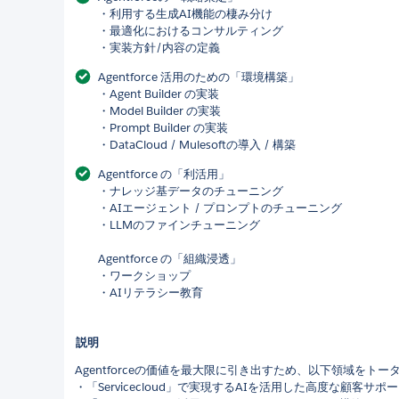
・利用する生成AI機能の棲み分け
・最適化におけるコンサルティング
・実装方針/内容の定義
Agentforce 活用のための「環境構築」
・Agent Builder の実装
・Model Builder の実装
・Prompt Builder の実装
・DataCloud / Mulesoftの導入 / 構築
Agentforce の「利活用」
・ナレッジ基データのチューニング
・AIエージェント / プロンプトのチューニング
・LLMのファインチューニング
Agentforce の「組織浸透」
・ワークショップ
・AIリテラシー教育
説明
Agentforceの価値を最大限に引き出すため、以下領域をト
・「Servicecloud」で実現するAIを活用した高度な顧客サポ